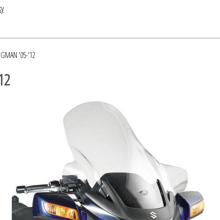
ky
URGMAN '05-'12
12