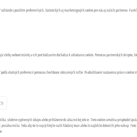
" súhlasíte s použitím preferenčných, štatistických aj marketingových cookies pre nás aj našich partnerov. Fun
žívajú všetky webové stránky a ich prechádzaním dochádza k ukladaniu cookies. Pomocou partnerských skriptov, k
ť podľa vlastných preferencií pomocou checkboxov zobrazených nižšie. Po odsúhlasení nastavenia práce s cookies
(7)
íka, uloženie vyplnených údajov alebo prihlásenie do zákazníckej sekcie.
Tieto cookies umožnia prispôsobiť sprá
c prozákaznícka. Teda aby ste čo najrýchlejšie našli hľadaný tovar alebo čo najľahšie dokončili jeho nákup.
Tieto
ie.