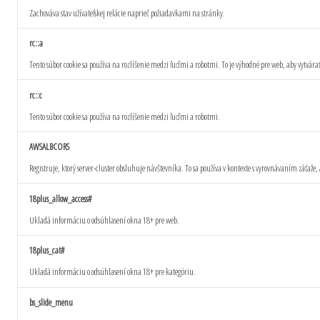
Zachováva stav užívateľskej relácie naprieč požiadavkami na stránky.
rc::a
Tento súbor cookie sa používa na rozlíšenie medzi ľuďmi a robotmi. To je výhodné pre web, aby vytvára
rc::c
Tento súbor cookie sa používa na rozlíšenie medzi ľuďmi a robotmi.
AWSALBCORS
Registruje, ktorý server-cluster obsluhuje návštevníka. To sa používa v kontexte s vyrovnávaním záťaže, 
18plus_allow_access#
Ukladá informáciu o odsúhlasení okna 18+ pre web.
18plus_cat#
Ukladá informáciu o odsúhlasení okna 18+ pre kategóriu.
bs_slide_menu