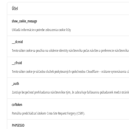
Účel
show_cookie_message
Ukladá informácie o potrebe zobrazenia cookie lišty
__zlcmid
Tento súbor cookie sa používa na uloženie identity návštevníka počas návštev a preferencie návštevník
__cfruid
Tento súbor cookie je súčasťou služieb poskytovaných spoločnosťou Cloudflare – vrátane vyrovnávania
_auth
Zaisťuje bezpečnosť prehliadania návštevníkov tým, že zabraňuje falšovaniu požiadaviek medzi strán
csrftoken
Pomáha predchádzať útokom Cross-Site Request Forgery (CSRF).
PHPSESSID