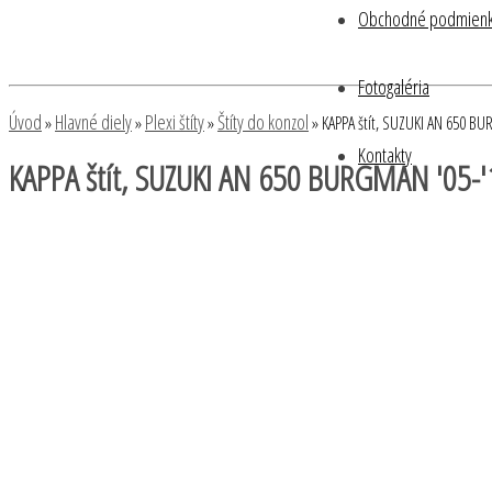
Obchodné podmien
Menu
Fotogaléria
Úvod
Hlavné diely
Plexi štíty
Štíty do konzol
»
»
»
»
KAPPA štít, SUZUKI AN 650 B
Kontakty
KAPPA štít, SUZUKI AN 650 BURGMAN '05-'