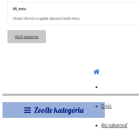
left_menu
Ukladá informáciu o spôsobe zobrazenia ľavého menu.
Uložiť nastavenia
O nás
Zvoľte kategóriu
Ako nakupovať
E-shop