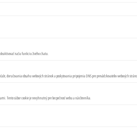
a deaktivovať našu funkciu živého chatu.
 záťaže, doručovania obsahu webových stránok a poskytovania pripojenia DNS pre prevádzkovateľov webových strán
kami. Tento súbor cookie je nevyhnutný pre bezpečnosť webu a návštevníka.