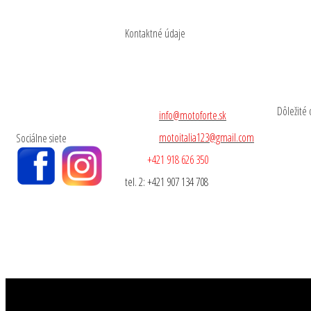
Kontaktné údaje
BONYT, s. r. o.
Lenartov 143
086 06 Malcov
Dôležité
e-mail 1:
info@motoforte.sk
e-mail 2:
motoitalia123@gmail.com
O
Sociálne siete
tel. 1:
+421 918 626 350
A
tel. 2:
+421 907 134 708
O
F