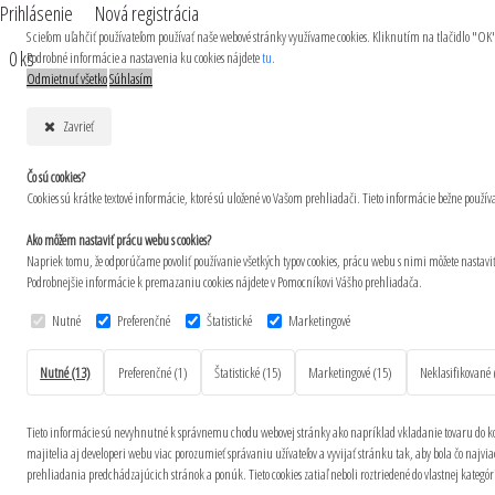
Prihlásenie
Nová registrácia
S cieľom uľahčiť používateľom používať naše webové stránky využívame cookies. Kliknutím na tlačidlo "OK
0 ks
Podrobné informácie a nastavenia ku cookies nájdete
tu
.
Odmietnuť všetko
Súhlasím
Zavrieť
Čo sú cookies?
Cookies sú krátke textové informácie, ktoré sú uložené vo Vašom prehliadači. Tieto informácie bežne pou
Ako môžem nastaviť prácu webu s cookies?
Napriek tomu, že odporúčame povoliť používanie všetkých typov cookies, prácu webu s nimi môžete nastavi
Podrobnejšie informácie k premazaniu cookies nájdete v Pomocníkovi Vášho prehliadača.
Nutné
Preferenčné
Štatistické
Marketingové
Nutné (13)
Preferenčné (1)
Štatistické (15)
Marketingové (15)
Neklasifikované 
Tieto informácie sú nevyhnutné k správnemu chodu webovej stránky ako napríklad vkladanie tovaru do koš
majitelia aj developeri webu viac porozumieť správaniu užívateľov a vyvijať stránku tak, aby bola čo najvia
prehliadania predchádzajúcich stránok a ponúk.
Tieto cookies zatiaľ neboli roztriedené do vlastnej kategór