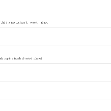
ť platné správy o používaní ich webových stránok.
aby sa optimalizovala užívateľská skúsenosť.