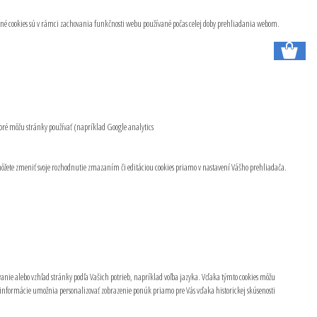
kčné cookies sú v rámci zachovania funkčnosti webu používané počas celej doby prehliadania webom.
toré môžu stránky používať (napríklad Google analytics
 môžete zmeniť svoje rozhodnutie zmazaním či editáciou cookies priamo v nastavení Vášho prehliadača.
vanie alebo vzhľad stránky podľa Vašich potrieb, napríklad voľba jazyka.
Vďaka týmto cookies môžu
 informácie umožnia personalizovať zobrazenie ponúk priamo pre Vás vďaka historickej skúsenosti