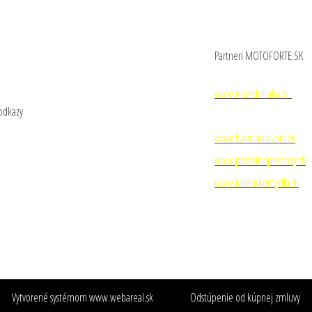
Partneri MOTOFORTE.SK
1. MONDO ITALIA, s. r. o.
www.mondoitalia.sk
 odkazy
2. MONDO ITALIA GROUP, s. 
 nás
Kontakty
www.harmoniavoni.sk
ko nakupovať
Reklamačný poriadok
www.postelneprehozy.sk
bchodné podmienky
Ochrana osobných údajov
www.talianskemydla.sk
otogaléria
Vytvorené systémom
www.webareal.sk
Odstúpenie od kúpnej zmluvy