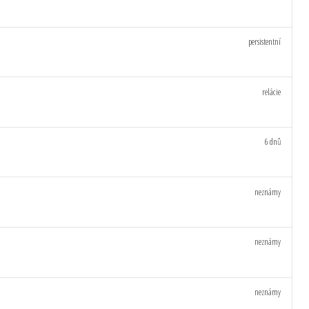
persistentní
relácie
6 dnů
neznámy
neznámy
neznámy